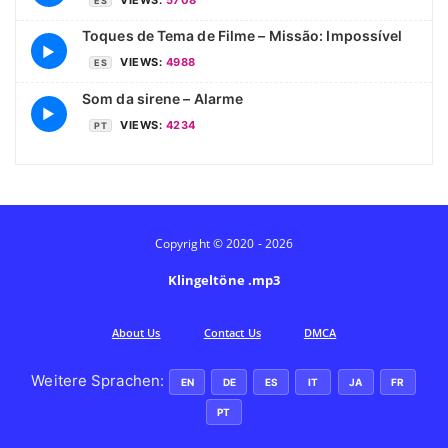
ES
Toques de Tema de Filme – Missão: Impossível
▶
VIEWS:
4988
ES
Som da sirene – Alarme
▶
VIEWS:
4234
PT
Copyright © 2020 - 2026
Klingeltöne .mp3
Аbout Us
Contact Us
DMCA
Weitere Sprachen:
EN
DE
ES
IT
JA
FR
PT