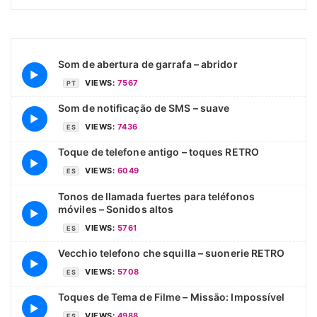
Som de abertura de garrafa – abridor
▶
VIEWS:
7567
PT
Som de notificação de SMS – suave
▶
VIEWS:
7436
ES
Toque de telefone antigo – toques RETRO
▶
VIEWS:
6049
ES
Tonos de llamada fuertes para teléfonos
móviles – Sonidos altos
▶
VIEWS:
5761
ES
Vecchio telefono che squilla – suonerie RETRO
▶
VIEWS:
5708
ES
Toques de Tema de Filme – Missão: Impossível
▶
VIEWS:
4988
ES