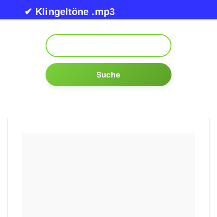
Skip to content
✔ Klingeltöne .mp3
Suche