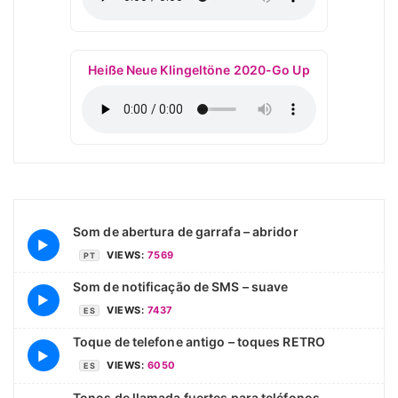
Heiße Neue Klingeltöne 2020-Go Up
Som de abertura de garrafa – abridor
▶
VIEWS:
7569
PT
Som de notificação de SMS – suave
▶
VIEWS:
7437
ES
Toque de telefone antigo – toques RETRO
▶
VIEWS:
6050
ES
Tonos de llamada fuertes para teléfonos