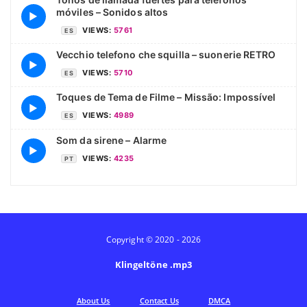
móviles – Sonidos altos
▶
VIEWS:
5761
ES
Vecchio telefono che squilla – suonerie RETRO
▶
VIEWS:
5710
ES
Toques de Tema de Filme – Missão: Impossível
▶
VIEWS:
4989
ES
Som da sirene – Alarme
▶
VIEWS:
4235
PT
Copyright © 2020 - 2026
Klingeltöne .mp3
Аbout Us
Contact Us
DMCA