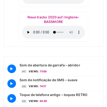
Neue tracks 2020 auf ringtone-
BASSMORE
Som de abertura de garrafa – abridor
▶
VIEWS:
7568
PT
Som de notificação de SMS – suave
▶
VIEWS:
7437
ES
Toque de telefone antigo – toques RETRO
▶
VIEWS:
6049
ES