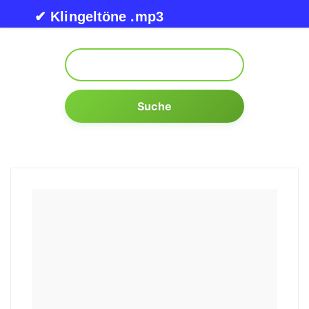
Skip to content
✔ Klingeltöne .mp3
Suche