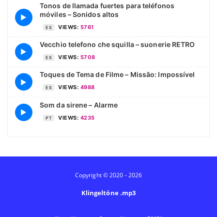
Tonos de llamada fuertes para teléfonos
móviles – Sonidos altos
▶
VIEWS:
5761
ES
Vecchio telefono che squilla – suonerie RETRO
▶
VIEWS:
5708
ES
Toques de Tema de Filme – Missão: Impossível
▶
VIEWS:
4988
ES
Som da sirene – Alarme
▶
VIEWS:
4235
PT
Copyright © 2020 - 2026
Klingeltöne .mp3