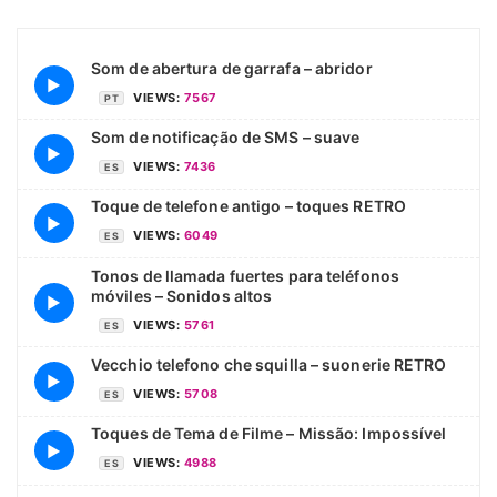
Som de abertura de garrafa – abridor
▶
VIEWS:
7567
PT
Som de notificação de SMS – suave
▶
VIEWS:
7436
ES
Toque de telefone antigo – toques RETRO
▶
VIEWS:
6049
ES
Tonos de llamada fuertes para teléfonos
móviles – Sonidos altos
▶
VIEWS:
5761
ES
Vecchio telefono che squilla – suonerie RETRO
▶
VIEWS:
5708
ES
Toques de Tema de Filme – Missão: Impossível
▶
VIEWS:
4988
ES