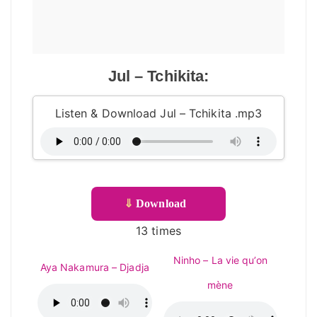
Jul – Tchikita:
Listen & Download Jul – Tchikita .mp3
⇓
Download
13 times
Ninho – La vie qu’on
Aya Nakamura – Djadja
mène