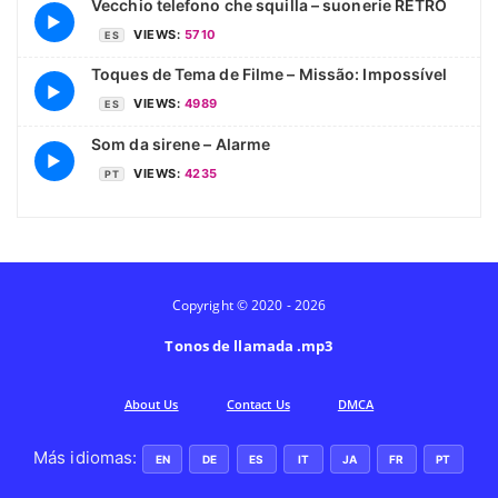
Vecchio telefono che squilla – suonerie RETRO
▶
VIEWS:
5710
ES
Toques de Tema de Filme – Missão: Impossível
▶
VIEWS:
4989
ES
Som da sirene – Alarme
▶
VIEWS:
4235
PT
Copyright © 2020 - 2026
Tonos de llamada .mp3
Аbout Us
Contact Us
DMCA
Más idiomas:
EN
DE
ES
IT
JA
FR
PT