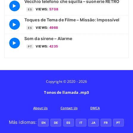
Vecchio telefono che squilla – suonerie RETRO
▶
VIEWS:
5708
ES
Toques de Tema de Filme – Missão: Impossível
▶
VIEWS:
4988
ES
Som da sirene – Alarme
▶
VIEWS:
4235
PT
Copyright © 2020 - 2026
Tonos de llamada .mp3
Аbout Us
Contact Us
DMCA
Más idiomas:
EN
DE
ES
IT
JA
FR
PT