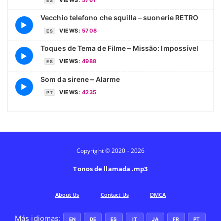
ES
Vecchio telefono che squilla – suonerie RETRO
▶
VIEWS:
5708
ES
Toques de Tema de Filme – Missão: Impossível
▶
VIEWS:
4988
ES
Som da sirene – Alarme
▶
VIEWS:
4235
PT
Copyright © 2020 - 2026
Tonos de llamada .mp3
Аbout Us
Contact Us
DMCA
Más idiomas:
EN
DE
ES
IT
JA
FR
PT