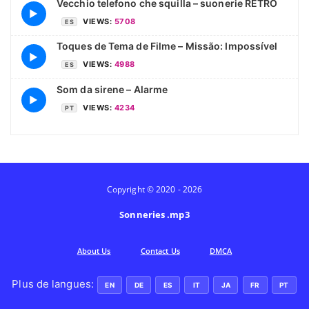
Vecchio telefono che squilla – suonerie RETRO
▶
VIEWS:
5708
ES
Toques de Tema de Filme – Missão: Impossível
▶
VIEWS:
4988
ES
Som da sirene – Alarme
▶
VIEWS:
4234
PT
Copyright © 2020 - 2026
Sonneries .mp3
Аbout Us
Contact Us
DMCA
Plus de langues:
EN
DE
ES
IT
JA
FR
PT