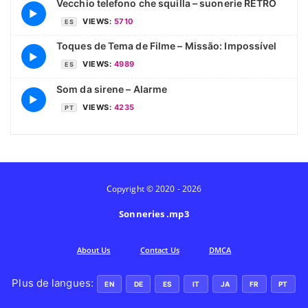
Vecchio telefono che squilla – suonerie RETRO
▶
VIEWS:
5710
ES
Toques de Tema de Filme – Missão: Impossível
▶
VIEWS:
4989
ES
Som da sirene – Alarme
▶
VIEWS:
4235
PT
Copyright © 2020 - 2026
Sonneries .mp3
Аbout Us
Contact Us
DMCA
Plus de langues:
EN
DE
ES
IT
JA
FR
PT