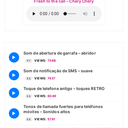
Fresh to the call – Chery Chery
Som de abertura de garrafa – abridor
▶
VIEWS:
7568
PT
Som de notificação de SMS – suave
▶
VIEWS:
7437
ES
Toque de telefone antigo – toques RETRO
▶
VIEWS:
6049
ES
Tonos de llamada fuertes para teléfonos
móviles – Sonidos altos
▶
VIEWS:
5761
ES