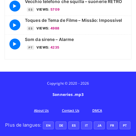
Vecchio telefono che squilla – suonerie RETRO
▶
VIEWS:
5709
ES
Toques de Tema de Filme – Missão: Impossível
▶
VIEWS:
4988
ES
Som da sirene – Alarme
▶
VIEWS:
4235
PT
Copyright © 2020 - 2026
Sonneries .mp3
Аbout Us
Contact Us
DMCA
Plus de langues:
EN
DE
ES
IT
JA
FR
PT