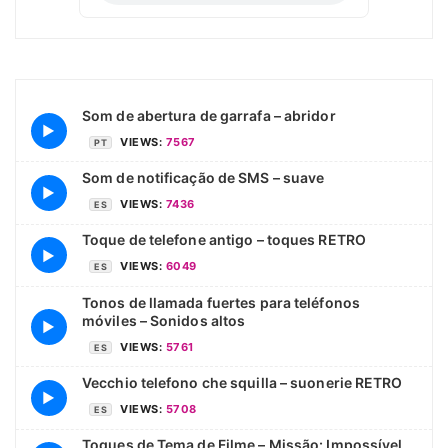
Som de abertura de garrafa – abridor
▶
VIEWS:
7567
PT
Som de notificação de SMS – suave
▶
VIEWS:
7436
ES
Toque de telefone antigo – toques RETRO
▶
VIEWS:
6049
ES
Tonos de llamada fuertes para teléfonos
móviles – Sonidos altos
▶
VIEWS:
5761
ES
Vecchio telefono che squilla – suonerie RETRO
▶
VIEWS:
5708
ES
Toques de Tema de Filme – Missão: Impossível