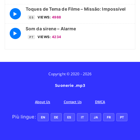
Toques de Tema de Filme – Missão: Impossível
▶
VIEWS:
4988
ES
Som da sirene – Alarme
▶
VIEWS:
4234
PT
Copyright © 2020 - 2026
Suonerie .mp3
Аbout Us
Contact Us
DMCA
Più lingue:
EN
DE
ES
IT
JA
FR
PT