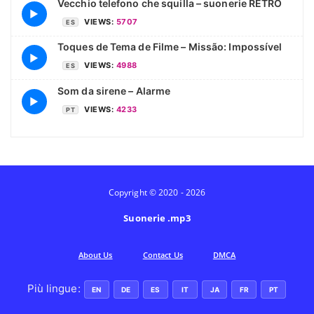
Vecchio telefono che squilla – suonerie RETRO
▶
VIEWS:
5707
ES
Toques de Tema de Filme – Missão: Impossível
▶
VIEWS:
4988
ES
Som da sirene – Alarme
▶
VIEWS:
4233
PT
Copyright © 2020 - 2026
Suonerie .mp3
Аbout Us
Contact Us
DMCA
Più lingue:
EN
DE
ES
IT
JA
FR
PT