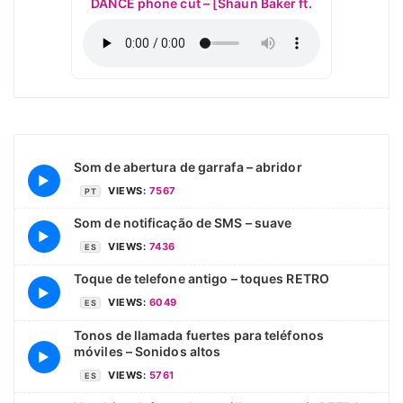
DANCE phone cut – [Shaun Baker ft.
Som de abertura de garrafa – abridor
▶
VIEWS:
7567
PT
Som de notificação de SMS – suave
▶
VIEWS:
7436
ES
Toque de telefone antigo – toques RETRO
▶
VIEWS:
6049
ES
Tonos de llamada fuertes para teléfonos
móviles – Sonidos altos
▶
VIEWS:
5761
ES