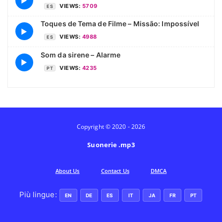
▶
VIEWS:
5709
ES
Toques de Tema de Filme – Missão: Impossível
▶
VIEWS:
4988
ES
Som da sirene – Alarme
▶
VIEWS:
4235
PT
Copyright © 2020 - 2026
Suonerie .mp3
Аbout Us
Contact Us
DMCA
Più lingue:
EN
DE
ES
IT
JA
FR
PT