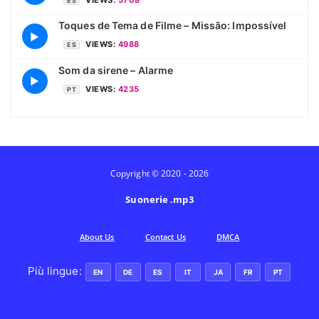
ES
Toques de Tema de Filme – Missão: Impossível
▶
VIEWS:
4988
ES
Som da sirene – Alarme
▶
VIEWS:
4235
PT
Copyright © 2020 - 2026
Suonerie .mp3
Аbout Us
Contact Us
DMCA
Più lingue:
EN
DE
ES
IT
JA
FR
PT