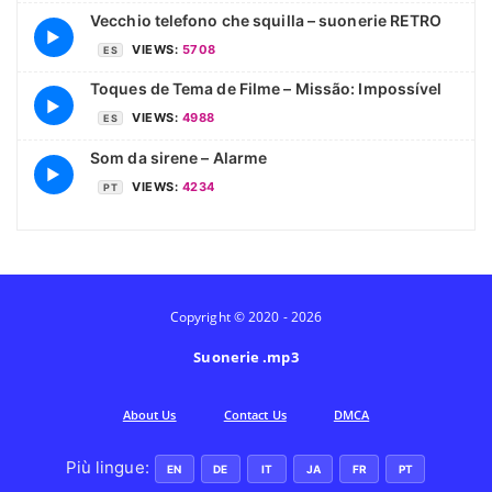
Vecchio telefono che squilla – suonerie RETRO
▶
VIEWS:
5708
ES
Toques de Tema de Filme – Missão: Impossível
▶
VIEWS:
4988
ES
Som da sirene – Alarme
▶
VIEWS:
4234
PT
Copyright © 2020 - 2026
Suonerie .mp3
Аbout Us
Contact Us
DMCA
Più lingue:
EN
DE
IT
JA
FR
PT