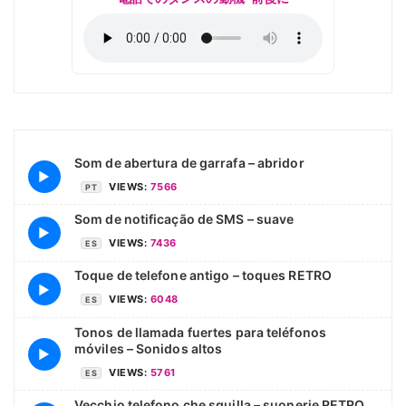
Som de abertura de garrafa – abridor
▶
VIEWS:
7566
PT
Som de notificação de SMS – suave
▶
VIEWS:
7436
ES
Toque de telefone antigo – toques RETRO
▶
VIEWS:
6048
ES
Tonos de llamada fuertes para teléfonos
móviles – Sonidos altos
▶
VIEWS:
5761
ES
Vecchio telefono che squilla – suonerie RETRO