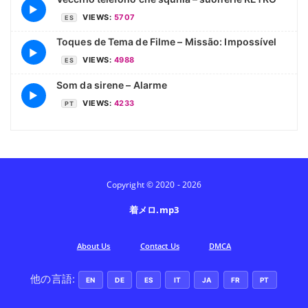
▶
VIEWS:
5707
ES
Toques de Tema de Filme – Missão: Impossível
▶
VIEWS:
4988
ES
Som da sirene – Alarme
▶
VIEWS:
4233
PT
Copyright © 2020 - 2026
着メロ.mp3
Аbout Us
Contact Us
DMCA
他の言語:
EN
DE
ES
IT
JA
FR
PT