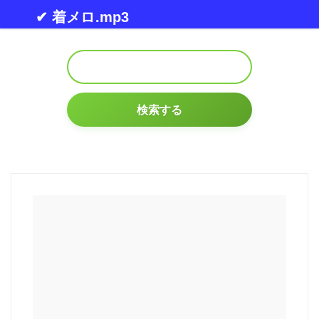
Skip to content
✔ 着メロ.mp3
検索する