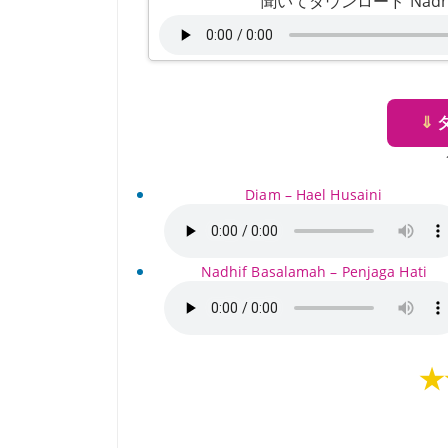
聞いてダウンロード Nadhif Ba
⇓
Diam – Hael Husaini
Nadhif Basalamah – Penjaga Hati
★