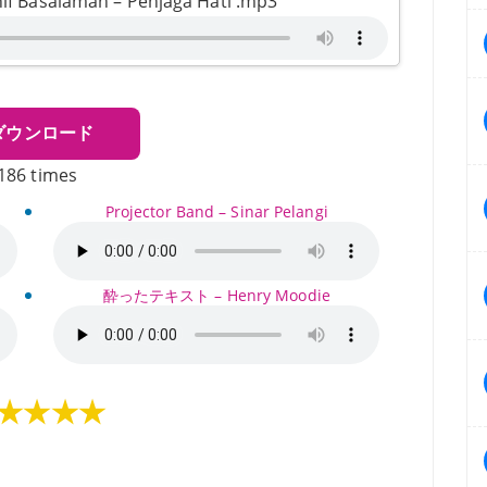
salamah – Penjaga Hati .mp3
ダウンロード
186 times
Projector Band – Sinar Pelangi
酔ったテキスト – Henry Moodie
★★★★