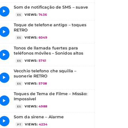
Som de notificação de SMS – suave
▶
VIEWS:
7436
ES
Toque de telefone antigo – toques
RETRO
▶
VIEWS:
6049
ES
Tonos de llamada fuertes para
teléfonos móviles – Sonidos altos
▶
VIEWS:
5761
ES
Vecchio telefono che squilla –
suonerie RETRO
▶
VIEWS:
5708
ES
Toques de Tema de Filme – Missão:
Impossível
▶
VIEWS:
4988
ES
Som da sirene – Alarme
▶
VIEWS:
4234
PT