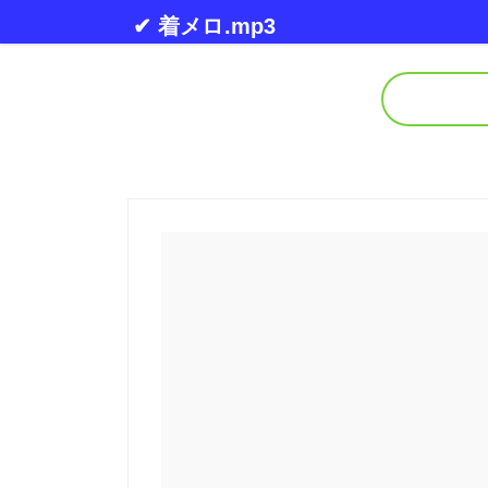
Skip to content
✔ 着メロ.mp3