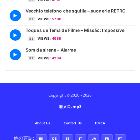
Vecchio telefono che squilla – suonerie RETRO
▶
VIEWS:
5708
ES
Toques de Tema de Filme – Missão: Impossível
▶
VIEWS:
4988
ES
Som da sirene – Alarme
▶
VIEWS:
4234
PT
Copyright © 2020 - 2026
着メロ.mp3
Аbout Us
Contact Us
DMCA
他の言語:
EN
DE
ES
IT
JA
FR
PT