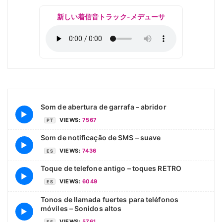
新しい着信音トラック-メデューサ
Som de abertura de garrafa – abridor
▶
VIEWS:
7567
PT
Som de notificação de SMS – suave
▶
VIEWS:
7436
ES
Toque de telefone antigo – toques RETRO
▶
VIEWS:
6049
ES
Tonos de llamada fuertes para teléfonos
móviles – Sonidos altos
▶
VIEWS:
5761
ES