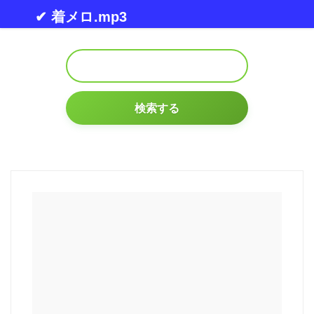
Skip to content
✔ 着メロ.mp3
検索する