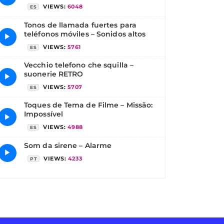
VIEWS:
6048
ES
Tonos de llamada fuertes para
teléfonos móviles – Sonidos altos
▶
VIEWS:
5761
ES
Vecchio telefono che squilla –
suonerie RETRO
▶
VIEWS:
5707
ES
Toques de Tema de Filme – Missão:
Impossível
▶
VIEWS:
4988
ES
Som da sirene – Alarme
▶
VIEWS:
4233
PT