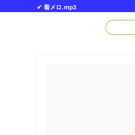
Skip to content
✔ 着メロ.mp3