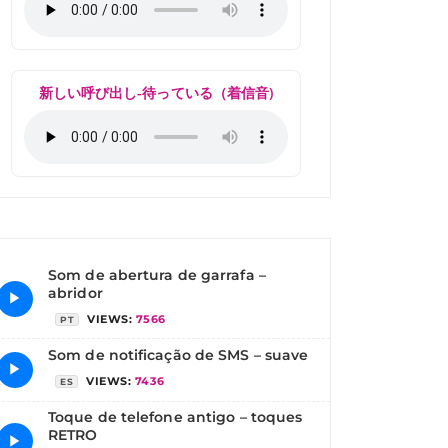
新しい呼び出し-待っている（着信音)
Som de abertura de garrafa –
abridor
▶
VIEWS:
7566
PT
Som de notificação de SMS – suave
▶
VIEWS:
7436
ES
Toque de telefone antigo – toques
RETRO
▶