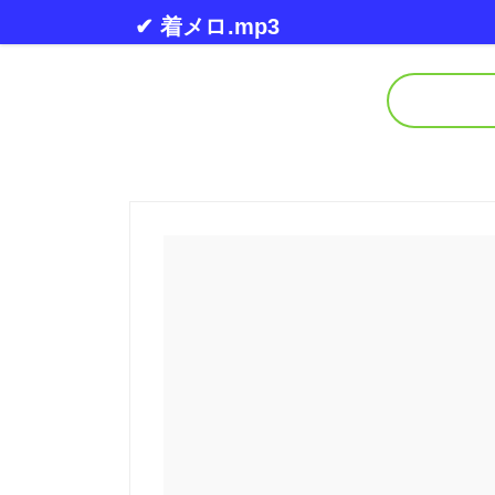
Skip to content
✔ 着メロ.mp3