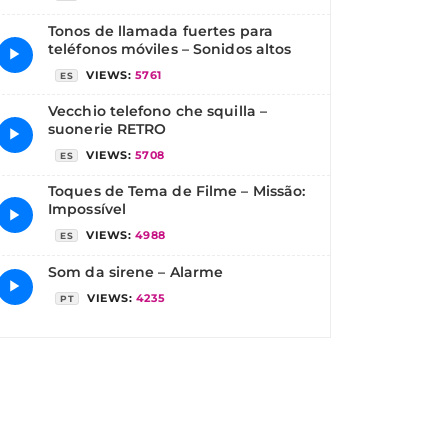
Tonos de llamada fuertes para
teléfonos móviles – Sonidos altos
▶
VIEWS:
5761
ES
Vecchio telefono che squilla –
suonerie RETRO
▶
VIEWS:
5708
ES
Toques de Tema de Filme – Missão:
Impossível
▶
VIEWS:
4988
ES
Som da sirene – Alarme
▶
VIEWS:
4235
PT