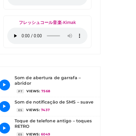
フレッシュコール音楽-Kimak
Som de abertura de garrafa –
abridor
▶
VIEWS:
7568
PT
Som de notificação de SMS – suave
▶
VIEWS:
7437
ES
Toque de telefone antigo – toques
RETRO
▶
VIEWS:
6049
ES