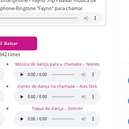
o smartphone – Fayno .mp3 Baixar música de
tphone-Ringtone "Fayno" para chamar
⇓
Baixar
342 times
Música de dança para a chamada – Neeles
Cortes de dança na chamada – Alex Shik
V
Toque de dança – Zemren