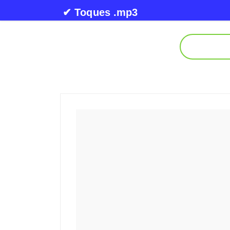
Skip to content
✔ Toques .mp3