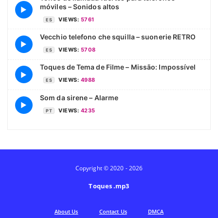
móviles – Sonidos altos
▶
VIEWS:
5761
ES
Vecchio telefono che squilla – suonerie RETRO
▶
VIEWS:
5708
ES
Toques de Tema de Filme – Missão: Impossível
▶
VIEWS:
4988
ES
Som da sirene – Alarme
▶
VIEWS:
4235
PT
Copyright © 2020 - 2026
Toques .mp3
Аbout Us
Contact Us
DMCA