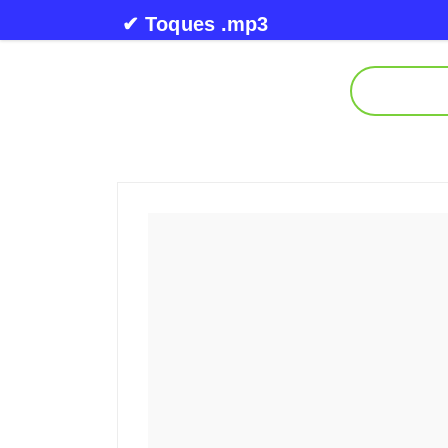
Skip to content
✔ Toques .mp3