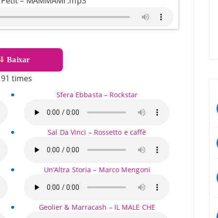
r Petit – MAMMAMI .mp3
⇓
Baixar
91 times
Sfera Ebbasta – Rockstar
Sal Da Vinci – Rossetto e caffè
Un’Altra Storia – Marco Mengoni
Geolier & Marracash – IL MALE CHE