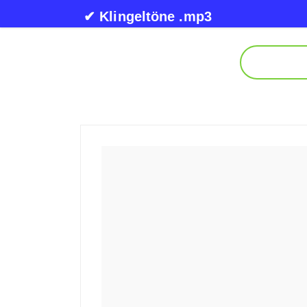
Skip to content
✔ Klingeltöne .mp3