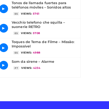
Tonos de llamada fuertes para
teléfonos móviles – Sonidos altos
▶
VIEWS:
5761
ES
Vecchio telefono che squilla –
suonerie RETRO
▶
VIEWS:
5708
ES
Toques de Tema de Filme – Missão:
Impossível
▶
VIEWS:
4988
ES
Som da sirene – Alarme
▶
VIEWS:
4234
PT