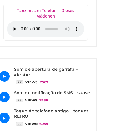
Tanz hit am Telefon – Dieses
Mädchen
Som de abertura de garrafa –
abridor
▶
VIEWS:
7567
PT
Som de notificação de SMS – suave
▶
VIEWS:
7436
ES
Toque de telefone antigo – toques
RETRO
▶
VIEWS:
6049
ES