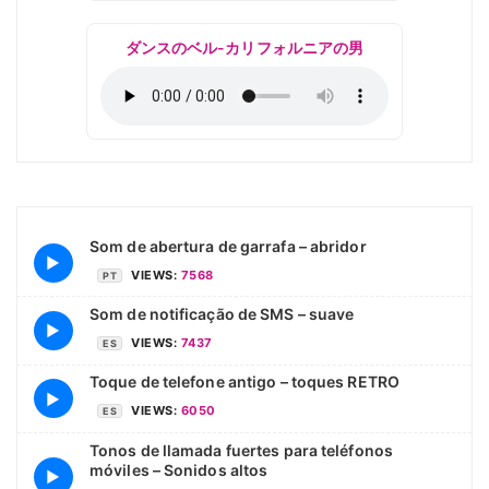
ダンスのベル-カリフォルニアの男
Som de abertura de garrafa – abridor
▶
VIEWS:
7568
PT
Som de notificação de SMS – suave
▶
VIEWS:
7437
ES
Toque de telefone antigo – toques RETRO
▶
VIEWS:
6050
ES
Tonos de llamada fuertes para teléfonos
móviles – Sonidos altos
▶