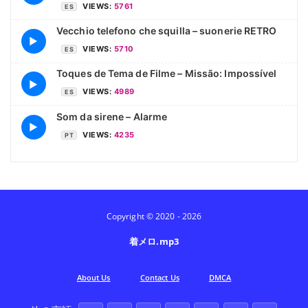
VIEWS:
5761
ES
Vecchio telefono che squilla – suonerie RETRO
▶
VIEWS:
5710
ES
Toques de Tema de Filme – Missão: Impossível
▶
VIEWS:
4989
ES
Som da sirene – Alarme
▶
VIEWS:
4235
PT
Copyright © 2020 - 2026
着メロ.mp3
Аbout Us
Contact Us
DMCA