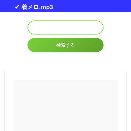
Skip to content
✔ 着メロ.mp3
検索する