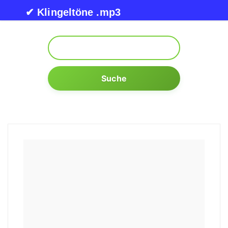
Skip to content
✔ Klingeltöne .mp3
Suche