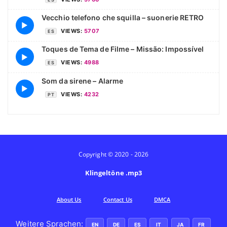
Vecchio telefono che squilla – suonerie RETRO
▶
VIEWS:
5707
ES
Toques de Tema de Filme – Missão: Impossível
▶
VIEWS:
4988
ES
Som da sirene – Alarme
▶
VIEWS:
4232
PT
Copyright © 2020 - 2026
Klingeltöne .mp3
Аbout Us
Contact Us
DMCA
Weitere Sprachen:
EN
DE
ES
IT
JA
FR