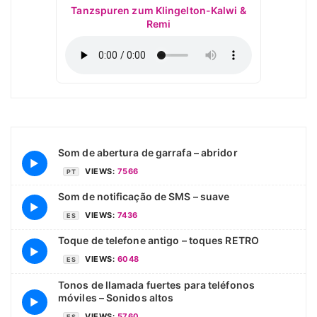
Tanzspuren zum Klingelton-Kalwi &
Remi
Som de abertura de garrafa – abridor
▶
VIEWS:
7566
PT
Som de notificação de SMS – suave
▶
VIEWS:
7436
ES
Toque de telefone antigo – toques RETRO
▶
VIEWS:
6048
ES
Tonos de llamada fuertes para teléfonos
móviles – Sonidos altos
▶
VIEWS:
5760
ES