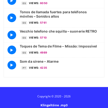
▶
VIEWS:
6050
ES
Tonos de llamada fuertes para teléfonos
móviles – Sonidos altos
▶
VIEWS:
5761
ES
Vecchio telefono che squilla – suonerie RETRO
▶
VIEWS:
5710
ES
Toques de Tema de Filme – Missão: Impossível
▶
VIEWS:
4989
ES
Som da sirene – Alarme
▶
VIEWS:
4235
PT
Copyright © 2020 - 2026
Klingeltöne .mp3