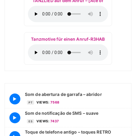
TANZLIED auf dem Anruf – [Ace of
Tanzmotive für einen Anruf-R3HAB
Som de abertura de garrafa – abridor
▶
VIEWS:
7568
PT
Som de notificação de SMS – suave
▶
VIEWS:
7437
ES
Toque de telefone antigo – toques RETRO