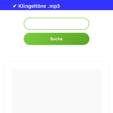
Skip to content
✔ Klingeltöne .mp3
Suche