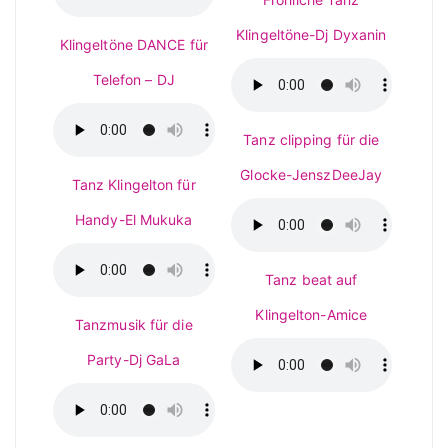
Klingeltöne-Dj Dyxanin
Klingeltöne DANCE für
Telefon – DJ
Tanz clipping für die
Glocke-JenszDeeJay
Tanz Klingelton für
Handy-El Mukuka
Tanz beat auf
Klingelton-Amice
Tanzmusik für die
Party-Dj GaLa