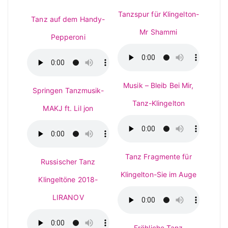
Tanzspur für Klingelton-
Tanz auf dem Handy-
Mr Shammi
Pepperoni
Musik – Bleib Bei Mir,
Springen Tanzmusik-
Tanz-Klingelton
MAKJ ft. Lil jon
Tanz Fragmente für
Russischer Tanz
Klingelton-Sie im Auge
Klingeltöne 2018-
LIRANOV
Fröhliche Tanz