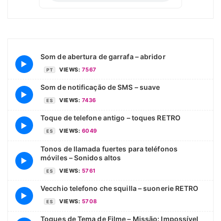
Som de abertura de garrafa – abridor
▶
VIEWS:
7567
PT
Som de notificação de SMS – suave
▶
VIEWS:
7436
ES
Toque de telefone antigo – toques RETRO
▶
VIEWS:
6049
ES
Tonos de llamada fuertes para teléfonos
móviles – Sonidos altos
▶
VIEWS:
5761
ES
Vecchio telefono che squilla – suonerie RETRO
▶
VIEWS:
5708
ES
Toques de Tema de Filme – Missão: Impossível