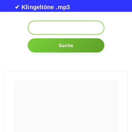
Skip to content
✔ Klingeltöne .mp3
Suche