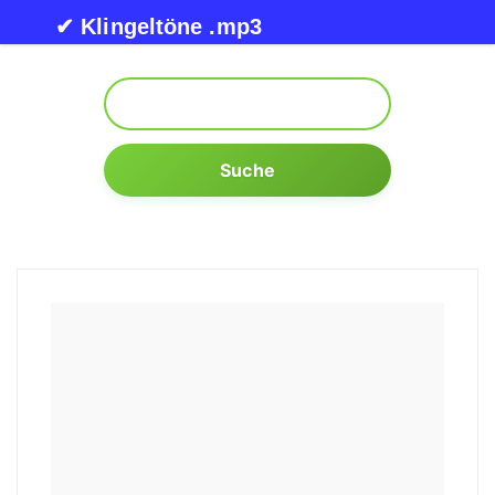
Skip to content
✔ Klingeltöne .mp3
Suche