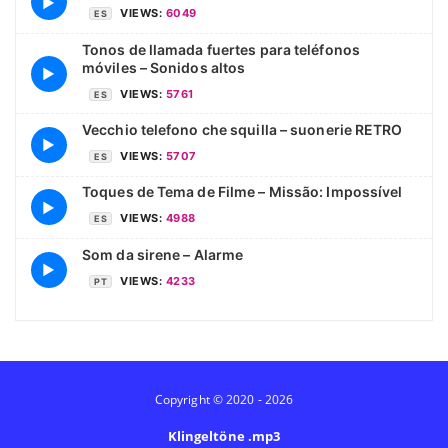
▶
VIEWS:
6049
ES
Tonos de llamada fuertes para teléfonos
móviles – Sonidos altos
▶
VIEWS:
5761
ES
Vecchio telefono che squilla – suonerie RETRO
▶
VIEWS:
5707
ES
Toques de Tema de Filme – Missão: Impossível
▶
VIEWS:
4988
ES
Som da sirene – Alarme
▶
VIEWS:
4233
PT
Copyright © 2020 - 2026
Klingeltöne .mp3