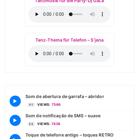
Tanzmusik für die Party-Dj GaLa
Tanz-Thema für Telefon – S’jena
Som de abertura de garrafa – abridor
▶
VIEWS:
7566
PT
Som de notificação de SMS – suave
▶
VIEWS:
7436
ES
Toque de telefone antigo – toques RETRO