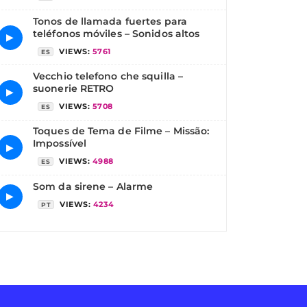
Tonos de llamada fuertes para
teléfonos móviles – Sonidos altos
▶
VIEWS:
5761
ES
Vecchio telefono che squilla –
suonerie RETRO
▶
VIEWS:
5708
ES
Toques de Tema de Filme – Missão:
Impossível
▶
VIEWS:
4988
ES
Som da sirene – Alarme
▶
VIEWS:
4234
PT