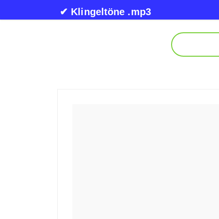
Skip to content
✔ Klingeltöne .mp3