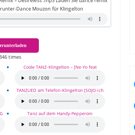
emix – Desireless .mp3 Laden Sie dance remix
erunter-Dance Mouzon für Klingelton
runterladen
346 times
Coole TANZ-Klingelton – [Ne-Yo feat
TANZLIED am Telefon-Klingelton [SOJO-ich
 G
Tanz auf dem Handy-Pepperoni