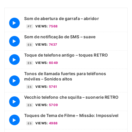
Som de abertura de garrafa – abridor
▶
VIEWS:
7568
PT
Som de notificação de SMS – suave
▶
VIEWS:
7437
ES
Toque de telefone antigo – toques RETRO
▶
VIEWS:
6049
ES
Tonos de llamada fuertes para teléfonos
móviles – Sonidos altos
▶
VIEWS:
5761
ES
Vecchio telefono che squilla – suonerie RETRO
▶
VIEWS:
5709
ES
Toques de Tema de Filme – Missão: Impossível
▶
VIEWS:
4988
ES