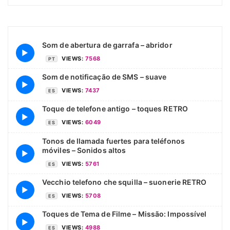
Som de abertura de garrafa – abridor
▶
VIEWS:
7568
PT
Som de notificação de SMS – suave
▶
VIEWS:
7437
ES
Toque de telefone antigo – toques RETRO
▶
VIEWS:
6049
ES
Tonos de llamada fuertes para teléfonos
móviles – Sonidos altos
▶
VIEWS:
5761
ES
Vecchio telefono che squilla – suonerie RETRO
▶
VIEWS:
5708
ES
Toques de Tema de Filme – Missão: Impossível
▶
VIEWS:
4988
ES