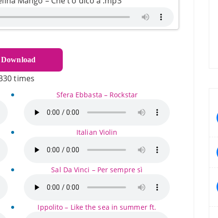
lina Mango – Che t’o dico a .mp3
Download
330 times
Sfera Ebbasta – Rockstar
Italian Violin
Sal Da Vinci – Per sempre sì
Ippolito – Like the sea in summer ft.