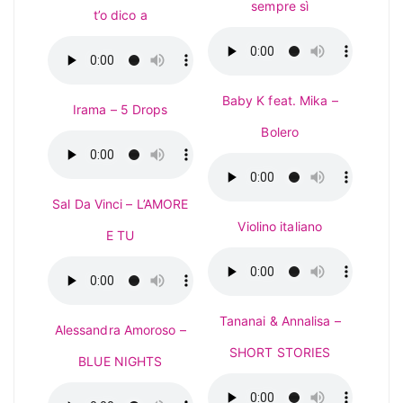
sempre sì
t’o dico a
Baby K feat. Mika –
Irama – 5 Drops
Bolero
Sal Da Vinci – L’AMORE
Violino italiano
E TU
Tananai & Annalisa –
Alessandra Amoroso –
SHORT STORIES
BLUE NIGHTS