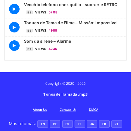
Vecchio telefono che squilla – suonerie RETRO
▶
VIEWS:
5708
ES
Toques de Tema de Filme – Missão: Impossível
▶
VIEWS:
4988
ES
Som da sirene – Alarme
▶
VIEWS:
4235
PT
Copyright © 2020 - 2026
Tonos de llamada .mp3
Аbout Us
Contact Us
DMCA
Más idiomas:
EN
DE
ES
IT
JA
FR
PT