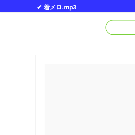
Skip to content
✔ 着メロ.mp3