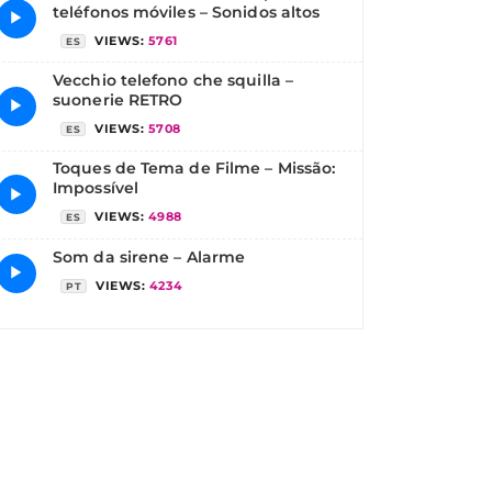
teléfonos móviles – Sonidos altos
▶
VIEWS:
5761
ES
Vecchio telefono che squilla –
suonerie RETRO
▶
VIEWS:
5708
ES
Toques de Tema de Filme – Missão:
Impossível
▶
VIEWS:
4988
ES
Som da sirene – Alarme
▶
VIEWS:
4234
PT