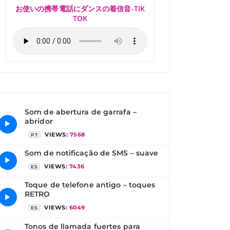
お使いの携帯電話にダンスの着信音-TIK
TOK
Som de abertura de garrafa –
abridor
▶
VIEWS:
7568
PT
Som de notificação de SMS – suave
▶
VIEWS:
7436
ES
Toque de telefone antigo – toques
RETRO
▶
VIEWS:
6049
ES
Tonos de llamada fuertes para