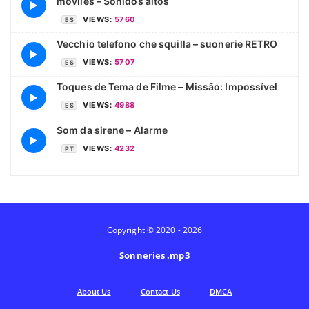
móviles – Sonidos altos
▶
VIEWS:
5760
ES
Vecchio telefono che squilla – suonerie RETRO
▶
VIEWS:
5707
ES
Toques de Tema de Filme – Missão: Impossível
▶
VIEWS:
4988
ES
Som da sirene – Alarme
▶
VIEWS:
4232
PT
Copyright © 2020 - 2026
Sonneries .mp3
Аbout Us
Contact Us
DMCA