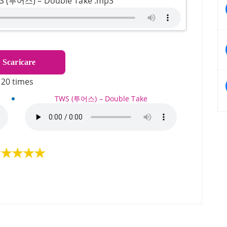
TWS (투어스) – Double Take .mp3
⇓
Scaricare
20 times
TWS (투어스) – Double Take
★★★★★