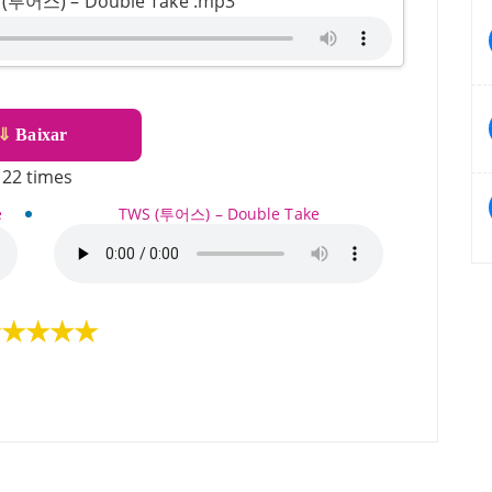
S (투어스) – Double Take .mp3
⇓
Baixar
22 times
e
TWS (투어스) – Double Take
★★★★★