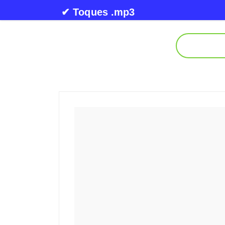
Skip to content
✔ Toques .mp3