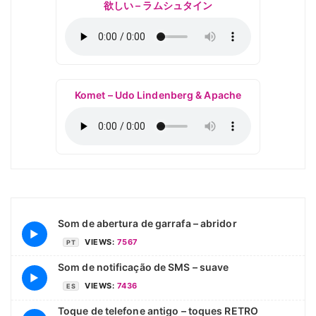
欲しい – ラムシュタイン
Komet – Udo Lindenberg & Apache
Som de abertura de garrafa – abridor
▶
VIEWS:
7567
PT
Som de notificação de SMS – suave
▶
VIEWS:
7436
ES
Toque de telefone antigo – toques RETRO