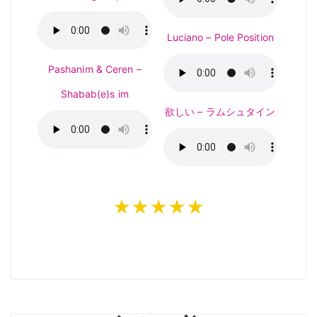
Luciano – Pole Position
Pashanim & Ceren –
Shabab(e)s im
欲しい – ラムシュタイン
★★★★★