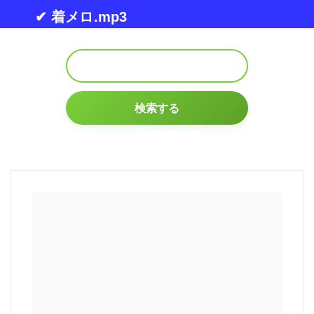
Skip to content
✔ 着メロ.mp3
検索する