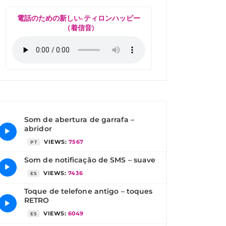
電話のための新しい-ティロンハッピー
（着信音)
Som de abertura de garrafa –
abridor
▶
VIEWS:
7567
PT
Som de notificação de SMS – suave
▶
VIEWS:
7436
ES
Toque de telefone antigo – toques
RETRO
▶
VIEWS:
6049
ES