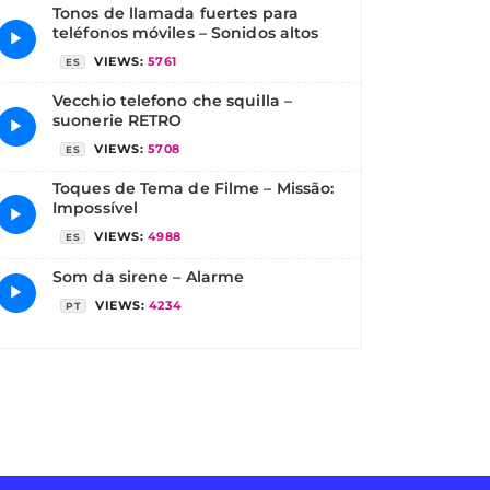
Tonos de llamada fuertes para
teléfonos móviles – Sonidos altos
▶
VIEWS:
5761
ES
Vecchio telefono che squilla –
suonerie RETRO
▶
VIEWS:
5708
ES
Toques de Tema de Filme – Missão:
Impossível
▶
VIEWS:
4988
ES
Som da sirene – Alarme
▶
VIEWS:
4234
PT