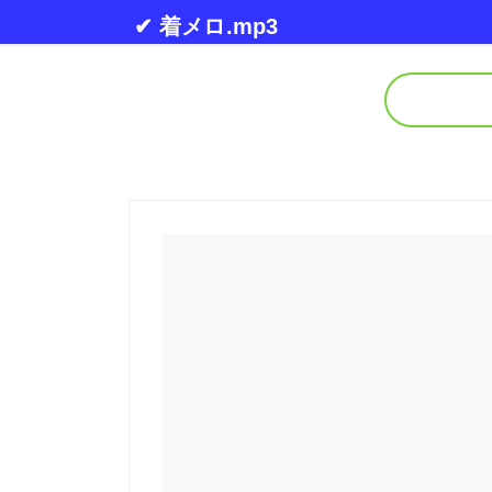
Skip to content
✔ 着メロ.mp3