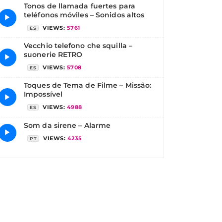
Tonos de llamada fuertes para
teléfonos móviles – Sonidos altos
▶
VIEWS:
5761
ES
Vecchio telefono che squilla –
suonerie RETRO
▶
VIEWS:
5708
ES
Toques de Tema de Filme – Missão:
Impossível
▶
VIEWS:
4988
ES
Som da sirene – Alarme
▶
VIEWS:
4235
PT