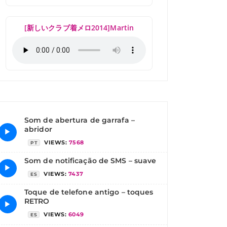
[新しいクラブ着メロ2014]Martin
Som de abertura de garrafa –
abridor
▶
VIEWS:
7568
PT
Som de notificação de SMS – suave
▶
VIEWS:
7437
ES
Toque de telefone antigo – toques
RETRO
▶
VIEWS:
6049
ES