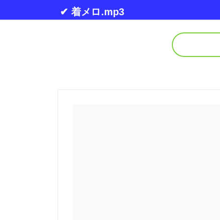
Skip to content
✔ 着メロ.mp3