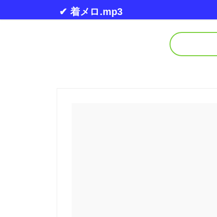
Skip to content
✔ 着メロ.mp3