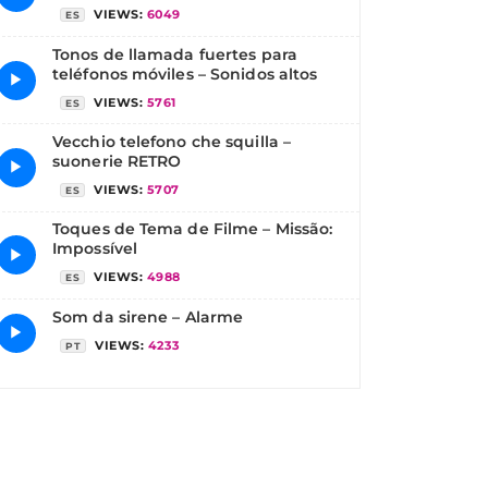
VIEWS:
6049
ES
Tonos de llamada fuertes para
teléfonos móviles – Sonidos altos
▶
VIEWS:
5761
ES
Vecchio telefono che squilla –
suonerie RETRO
▶
VIEWS:
5707
ES
Toques de Tema de Filme – Missão:
Impossível
▶
VIEWS:
4988
ES
Som da sirene – Alarme
▶
VIEWS:
4233
PT