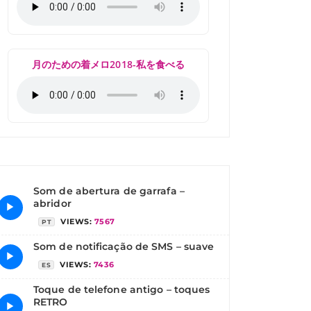
月のための着メロ2018-私を食べる
Som de abertura de garrafa –
abridor
▶
VIEWS:
7567
PT
Som de notificação de SMS – suave
▶
VIEWS:
7436
ES
Toque de telefone antigo – toques
RETRO
▶