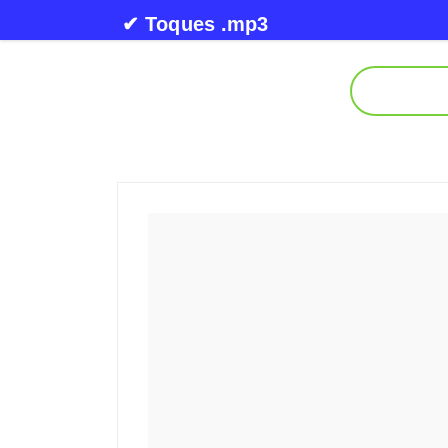
Skip to content
✔ Toques .mp3