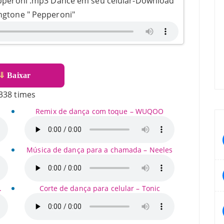
Pepperoni .mp3 Dance em seu celular-Download
ingtone " Pepperoni"
⇓
Baixar
338 times
Remix de dança com toque – WUQOO
Música de dança para a chamada – Neeles
.
Corte de dança para celular – Tonic