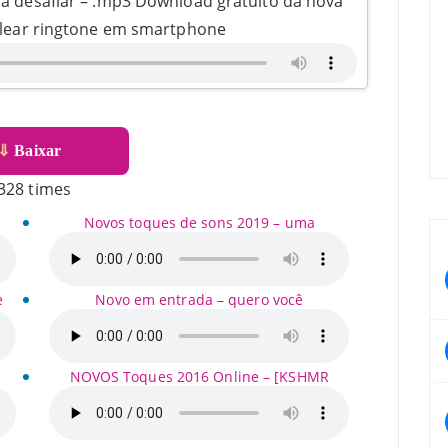
ra desafiar – .mp3 Download gratuito da nova
 Clear ringtone em smartphone
⇓
Baixar
328 times
Novos toques de sons 2019 – uma
e
Novo em entrada – quero você
NOVOS Toques 2016 Online – [KSHMR