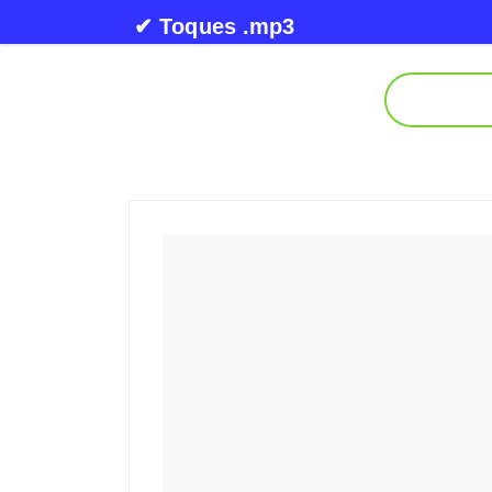
Skip to content
✔ Toques .mp3