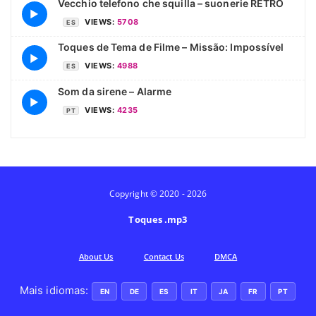
Vecchio telefono che squilla – suonerie RETRO
▶
VIEWS:
5708
ES
Toques de Tema de Filme – Missão: Impossível
▶
VIEWS:
4988
ES
Som da sirene – Alarme
▶
VIEWS:
4235
PT
Copyright © 2020 - 2026
Toques .mp3
Аbout Us
Contact Us
DMCA
Mais idiomas:
EN
DE
ES
IT
JA
FR
PT